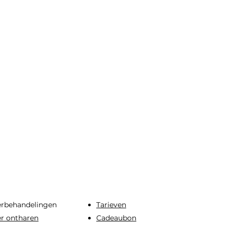
erbehandelingen
​Tarieven
er ontharen
Cadeaubon