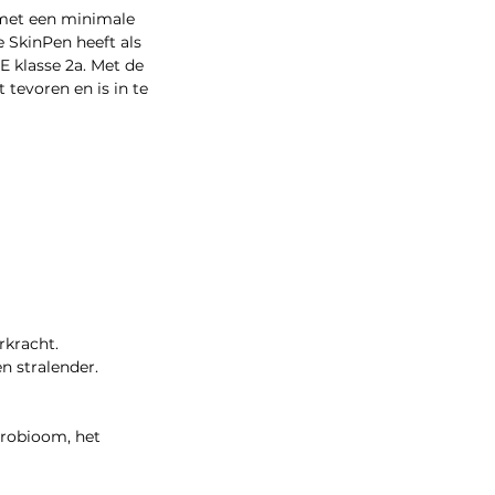
 met een minimale
 SkinPen heeft als
 klasse 2a. Met de
 tevoren en is in te
rkracht.
en stralender.
crobioom, het