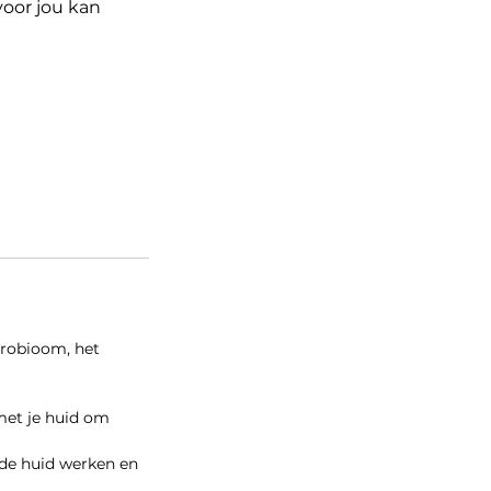
voor jou kan
crobioom, het
et je huid om
 de huid werken en