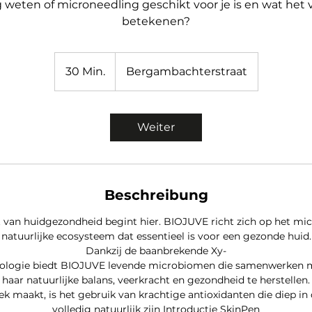
g weten of microneedling geschikt voor je is en wat het 
betekenen?
30 Min.
3
Bergambachterstraat
0
M
i
Weiter
n
.
Beschreibung
van huidgezondheid begint hier. BIOJUVE richt zich op het mi
natuurlijke ecosysteem dat essentieel is voor een gezonde huid.
Dankzij de baanbrekende Xy-
ologie biedt BIOJUVE levende microbiomen die samenwerken m
haar natuurlijke balans, veerkracht en gezondheid te herstellen.
 maakt, is het gebruik van krachtige antioxidanten die diep in
volledig natuurlijk zijn Introductie SkinPen