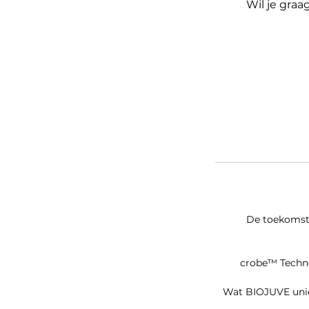
Wil je graa
De toekomst 
crobe™ Techn
Wat BIOJUVE uniek