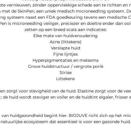
epte vernieuwen, zónder oppervlakkige schade aan te richten en
kan met de SkinPen, een uniek medisch microneedling systeem. De
ing systeem naast een FDA goedkeuring tevens een medische CE
n is microneedling veiliger, preciezer en doeltre ender dan ooit
zetten op een breed scala aan indicaties:
Elke mate van huidveroudering
Acne (littekens)
Verslapte huid
Fijne lijntjes
Hyperpigmentaties en melasma
Grove huidstructuur / vergrote porië
Striae
Littekens
en zorgt voor stevigheid van de huid. Elastine zorgt voor de vee
: de huid wordt steviger en voller en de huidtint elgaler, frisser 
van huidgezondheid begint hier. BIOJUVE richt zich op het mi
natuurlijke ecosysteem dat essentieel is voor een gezonde huid.