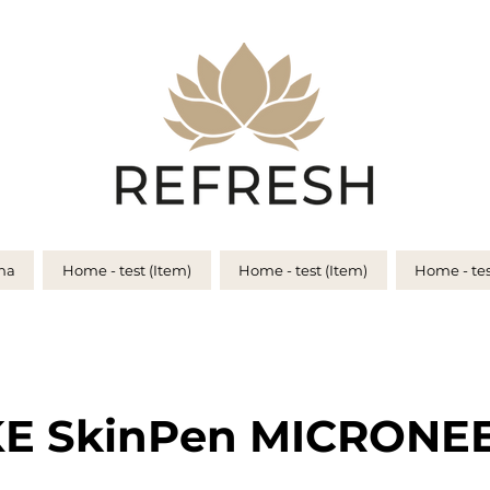
na
Home - test (Item)
Home - test (Item)
Home - tes
KE SkinPen MICRONE