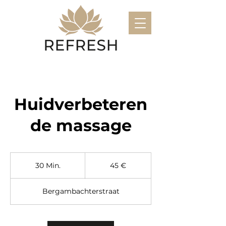
Huidverbeteren
de massage
45
Euro
30 Min.
3
45 €
0
M
Bergambachterstraat
i
n
.