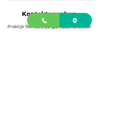
Kontaktangaben
Praktijk Refresh, Bergambachterstraat
9a, Schoonhoven, Nederland
+31648147967
im.refresh@gmail.com
Contactgegevens
Praktijk Refresh
Bergambachterstraat 9a
2871 JB Schoonhoven
im.refresh@gmail.com
06 48147967