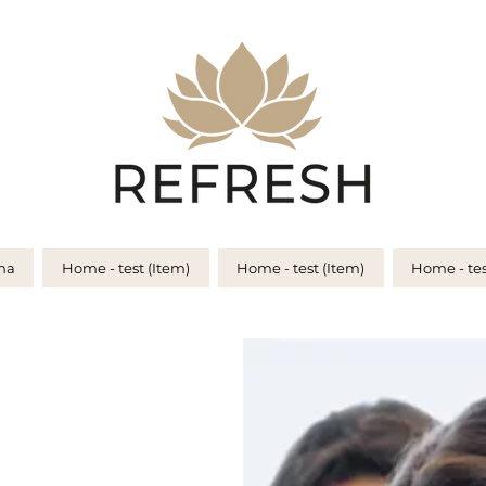
na
Home - test (Item)
Home - test (Item)
Home - tes